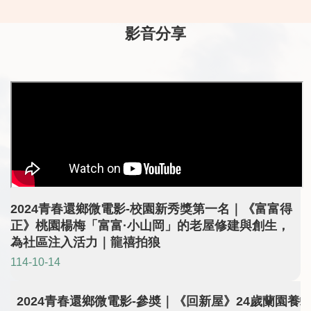
家小客廳為众藝術團
區計畫屬性：文化深
性：
隊所成立的新品牌，
耕、地方產業、教育
培訓
影音分享
也是桃園區舊城區的
培訓、原鄉創生團隊
簡介
新據點。众藝術成立
簡介：羅馬廊道未來
房創
邁入第9年，一直以桃
式，咖啡相遇，夢想
於桃
園在地文化紋理作為
發酵！青年返鄉✕在地
合院
藝術據點的能量，創
深耕✕永續創生。三名
與傳
辦者期盼在自己的家
咖啡夢想實踐者與在
透過
鄉推廣藝術能量，於
地青年行動者，以專
田調
2017年創立众藝術後
業、熱情與創意，串
動，
開始 ...更多
起羅馬廊 ...更多
2024青春還鄉微電影-校園新秀獎第一名｜《富富得
正》桃園楊梅「富富·小山岡」的老屋修建與創生，
為社區注入活力｜龍禧拍狼
114-10-14
2024青春還鄉微電影-參奬｜《回新屋》24歲蘭園