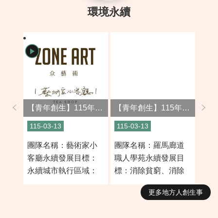
環境永續
【青年創生】115年創新組-藝術家小客廳
【青年創生】115年創新組-羅馬廊道職人學苑
115-03-13
115-03-13
115-
團隊名稱：藝術家小
團隊名稱：羅馬廊道
團隊
客廳永續發展目標：
職人學苑永續發展目
化廚
永續城市執行區域：
標：消除貧窮、消除
標：
桃園區計畫屬性：文
飢餓、性別平等、教
消費
更多地方人創生事
化深耕、社區營造團
育品質、就業與經濟
平等
隊簡介：众藝術-藝術
成長執行區域：復興
區域