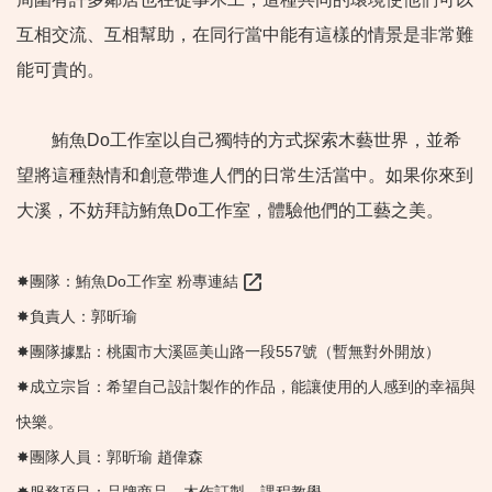
互相交流、互相幫助，在同行當中能有這樣的情景是非常難
能可貴的。
鮪魚Do工作室以自己獨特的方式探索木藝世界，並希
望將這種熱情和創意帶進人們的日常生活當中。如果你來到
大溪，不妨拜訪鮪魚Do工作室，體驗他們的工藝之美。
✸團隊：鮪魚Do工作室
粉專連結
✸負責人：郭昕瑜
✸團隊據點：桃園市大溪區美山路一段557號（暫無對外開放）
✸成立宗旨：希望自己設計製作的作品，能讓使用的人感到的幸福與
快樂。
✸團隊人員：郭昕瑜 趙偉森
✸服務項目：品牌商品、木作訂製、課程教學