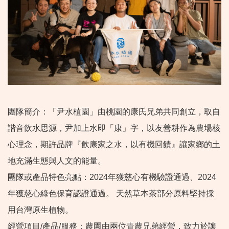
團隊簡介：「尹水植園」由桃園的康氏兄弟共同創立，取自
諧音飲水思源，尹加上水即「康」字，以友善耕作為農場核
心理念，期許品牌『飲康家之水，以有機回饋』讓家鄉的土
地充滿生態與人文的能量。
團隊或產品特色亮點：2024年獲慈心有機驗證通過、2024
年獲慈心綠色保育認證通過。 天然草本茶部分原料堅持採
用台灣原生植物。
經營項目/產品/服務：農園由兩位青農兄弟經營，致力於讓