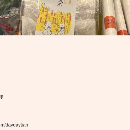
樓
daydaytian