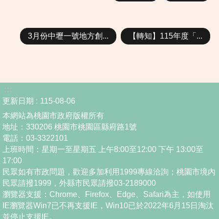
3月份中壢一號地方創...
【轉知】115年度「...
:::
更新日期
115-08-06
本網站為桃園市政府版權所有
地址：330206 桃園市桃園區縣府路1號
電話：03-3322101
上班時間：星期一至星期五 上午8:00至12:00 下午 13:00至
17:00
民眾如有市政問題，歡迎多加利用1999專線洽詢；桃園市境內
民眾請撥1999，外縣市民眾請撥03-2189000
瀏覽器支援：Chrome、Firefox、Edge、Safari為主，如使用
IE瀏覽器Win7已不再支援IE，Win10已於2022年6月15日淘汰
並停止支援IE。