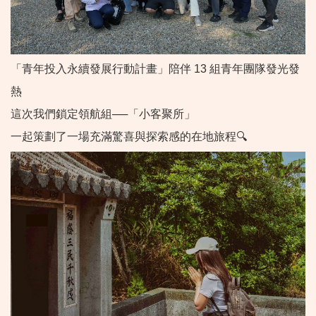
「青年投入永續發展行動計畫」陪伴 13 組青年團隊發光發
熱
這次我們鎖定領航組──「小客聚所」
一起策劃了一場充滿驚喜與探索感的在地旅程🔍