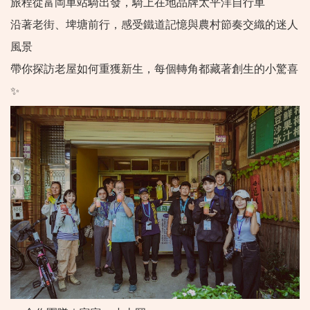
旅程從富岡車站騎出發，騎上在地品牌太平洋自行車
沿著老街、埤塘前行，感受鐵道記憶與農村節奏交織的迷人
風景
帶你探訪老屋如何重獲新生，每個轉角都藏著創生的小驚喜
✨