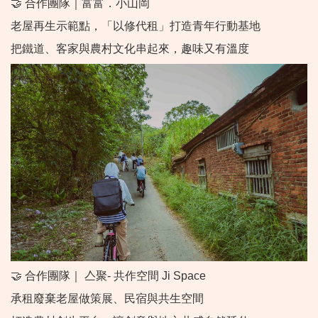
🤝 合作團隊｜富富．小山岡
老屋再生示範點，「以修代租」打造青年行動基地
把鐵道、客家與農村文化串起來，趣味又有溫度
🤝 合作團隊｜ 亼聚- 共作空間 Ji Space
承租廢棄老屋做策展、民宿與共生空間