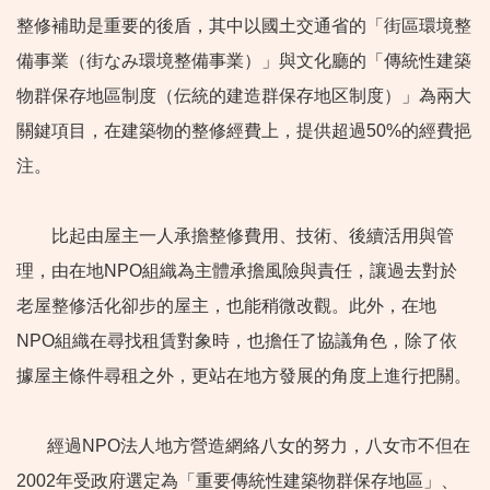
整修補助是重要的後盾，其中以國土交通省的「街區環境整
備事業（街なみ環境整備事業）」與文化廳的「傳統性建築
物群保存地區制度（伝統的建造群保存地区制度）」為兩大
關鍵項目，在建築物的整修經費上，提供超過50%的經費挹
注。
比起由屋主一人承擔整修費用、技術、後續活用與管
理，由在地NPO組織為主體承擔風險與責任，讓過去對於
老屋整修活化卻步的屋主，也能稍微改觀。此外，在地
NPO組織在尋找租賃對象時，也擔任了協議角色，除了依
據屋主條件尋租之外，更站在地方發展的角度上進行把關。
經過NPO法人地方營造網絡八女的努力，八女市不但在
2002年受政府選定為「重要傳統性建築物群保存地區」、