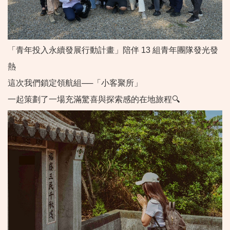
「青年投入永續發展行動計畫」陪伴 13 組青年團隊發光發
熱
這次我們鎖定領航組──「小客聚所」
一起策劃了一場充滿驚喜與探索感的在地旅程🔍