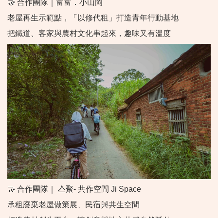
🤝 合作團隊｜富富．小山岡
老屋再生示範點，「以修代租」打造青年行動基地
把鐵道、客家與農村文化串起來，趣味又有溫度
🤝 合作團隊｜ 亼聚- 共作空間 Ji Space
承租廢棄老屋做策展、民宿與共生空間