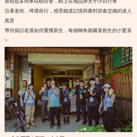
旅程從富岡車站騎出發，騎上在地品牌太平洋自行車
沿著老街、埤塘前行，感受鐵道記憶與農村節奏交織的迷人
風景
帶你探訪老屋如何重獲新生，每個轉角都藏著創生的小驚喜
✨