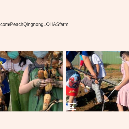
ok.com/PeachQingnongLOHASfarm