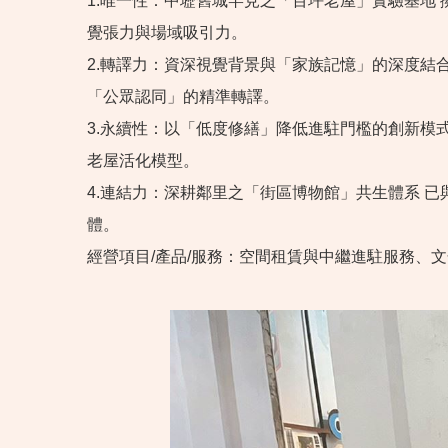
1.唯一性：中壢舊城罕見之「百坪老屋」實驗基地 
覺張力與場域吸引力。
2.轉譯力：資深視覺背景與「家族記憶」的深度結
「公眾認同」的精準轉譯。
3.永續性：以「低度修繕」降低進駐門檻的創新模
老屋活化模型。
4.連結力：深耕鄰里之「街區博物館」共生體系 
體。
經營項目/產品/服務：空間租賃與中繼進駐服務、