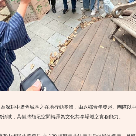
 Studio) 為深耕中壢舊城區之在地行動團體，由返鄉青年發起。團
業領域，具備將頹圮空間轉譯為文化共享場域之實務能力。