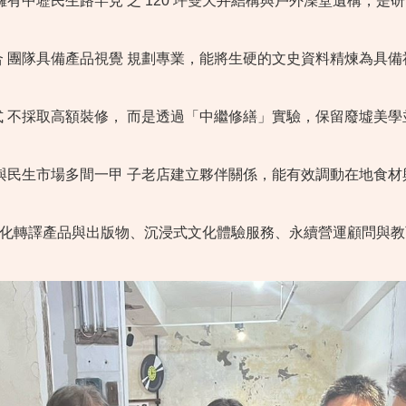
擁有中壢民生路罕見 之 120 坪雙天井結構與戶外澡堂遺構，
合 團隊具備產品視覺 規劃專業，能將生硬的文史資料精煉為具
式 不採取高額裝修， 而是透過「中繼修繕」實驗，保留廢墟美
已與民生市場多間一甲 子老店建立夥伴關係，能有效調動在地食
文化轉譯產品與出版物、沉浸式文化體驗服務、永續營運顧問與