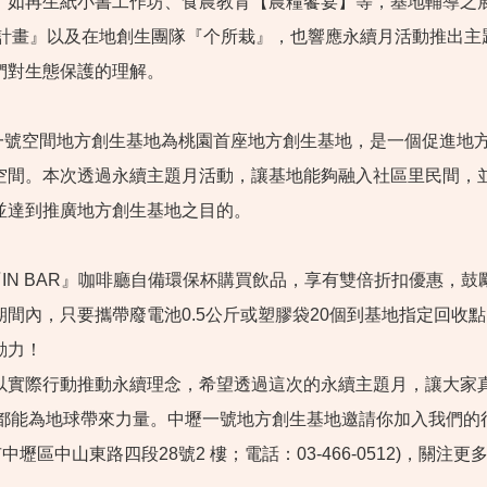
，如再生紙小書工作坊、食農教育【農糧饗宴】等，基地輔導之
SR計畫』以及在地創生團隊『个所栽』，也響應永續月活動推出
們對生態保護的理解。
E 一號空間地方創生基地為桃園首座地方創生基地，是一個促進
空間。本次透過永續主題月活動，讓基地能夠融入社區里民間，
並達到推廣地方創生基地之目的。
N BAR』咖啡廳自備環保杯購買飲品，享有雙倍折扣優惠，
間內，只要攜帶廢電池0.5公斤或塑膠袋20個到基地指定回收點
動力！
以實際行動推動永續理念，希望透過這次的永續主題月，讓大家
的每一步，都能為地球帶來力量。中壢一號地方創生基地邀請你加入我
市中壢區中山東路四段28號2 樓；電話：03-466-0512)，