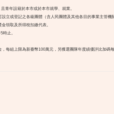
成，且青年設籍於本市或於本市就學、就業。
可設立或登記之各級團體（含人民團體及其他各目的事業主管機
獎金領取及所得稅扣繳代表。
午5時止。
。
金，每組上限為新臺幣100萬元，另獲選團隊年度績優評比加
碼每