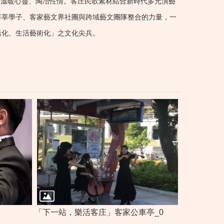
、溫暖心靈、陶冶性情。客庄民歌素材結合新時代多元演藝
莘莘學子、客家藝文界社團與跨域藝文團隊整合的力量，一
活化、生活藝術化」之文化尖兵。
「下一站，樂活客庄」客家公車亭_0