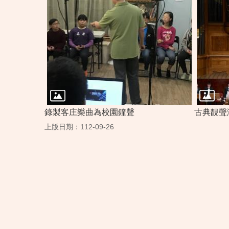
錄製客庄樂曲為校園鐘聲
古典靚聲
上版日期：112-09-26