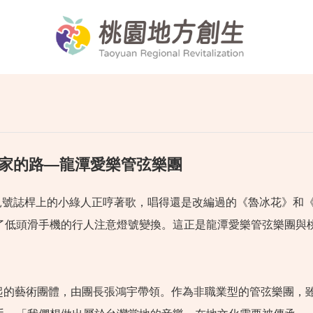
回家的路—龍潭愛樂管弦樂團
誌桿上的小綠人正哼著歌，唱得還是改編過的《魯冰花》和《
了低頭滑手機的行人注意燈號變換。這正是龍潭愛樂管弦樂團與
的藝術團體，由團長張鴻宇帶領。作為非職業型的管弦樂團，